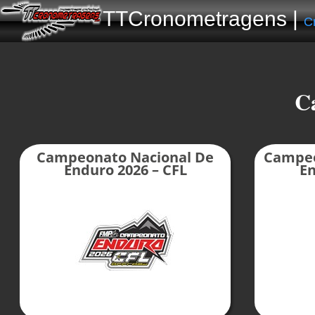
TTCronometragens |
C
C
Campeonato Nacional De
Campeo
Enduro 2026 – CFL
En